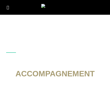
Investissez À Dubaï Avec Confiance !
LE SEUL
ACCOMPAGNEMENT
DONT VOUS AVEZ BESOIN
POUR RÉUSSIR VOTRE
INVESTISSEMENT À