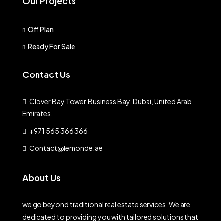
Our Projects
Off Plan
Ready For Sale
Contact Us
Clover Bay Tower,Business Bay, Dubai, United Arab
Emirates.
+971 565 366 366
Contact@lemonde.ae
About Us
we go beyond traditional real estate services. We are
dedicated to providing you with tailored solutions that